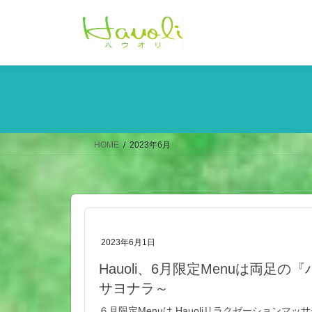
コ
ナ
ン
ビ
テ
ゲ
ン
ー
ツ
シ
へ
ョ
ス
ン
キ
に
ッ
移
HOME
2023年6月
プ
動
2023年6月1日
Hauoli、6月限定Menuは両
サヨナラ～
６月限定Menuは Hauoliリラクゼーション