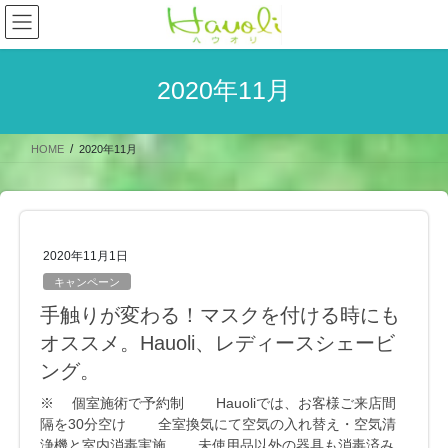
コ
ナ
ン
ビ
テ
ゲ
ン
ー
2020年11月
ツ
シ
へ
ョ
ス
ン
HOME
2020年11月
キ
に
ッ
移
プ
動
2020年11月1日
キャンペーン
手触りが変わる！マスクを付ける時にも
オススメ。Hauoli、レディースシェービ
ング。
※ 個室施術で予約制 Hauoliでは、お客様ご来店間
隔を30分空け 全室換気にて空気の入れ替え・空気清
浄機と室内消毒実施 未使用品以外の器具も消毒済み